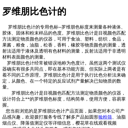
罗维朋比色计的
罗维朋比色计的专用色标─罗维朋色标度来测量各种液体、
胶体、固体和粉末样品的色度。罗维朋比色计是目视颜色匹配
方法测定物质颜色的仪器，可用于食油、塑料，纺织，食品，
果酱，粮食，油脂，松香，香料，橡胶等物质颜色的测量，透
射法适用于液体及透明有色材料的测量，反射法适用于非透明
材料表面颜色的测量。
罗维朋比色计经常被错误地称为色度计。虽然这两个测试仪
器确实有很多共同点，即在基本功能方面。但实际上两者是有
着不同的工作原理。罗维朋比色计是用于执行比色分析法来确
定，从颜色、在一个特定的反应试剂产量解决已知物质的数
量。
罗维朋比色计是目视颜色匹配方法测定物质颜色的仪器，
设计符合上**的罗维朋色标度，结构简单，使用方便，容易掌
握。
您当前浏览的是罗维朋比色计产品页面，如果您对本公司产
品感兴趣，欢迎拨打服务专线了解多产品如圆形
验粉筛
、油脂
烟点仪、降落值测定仪等详细信息，樱花草在线观看视频